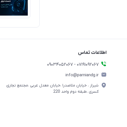
اطلاعات تماس
07191092067 - 09034052067
info@parniandg.ir
شیراز ، خیابان ملاصدرا ،خیابان معدل غربی ،مجتمع تجاری
کسری ،طبقه دوم واحد 220