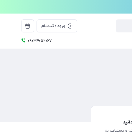
ورود / ثبت‌نام
09034052067
انید
ه و دستیابی به