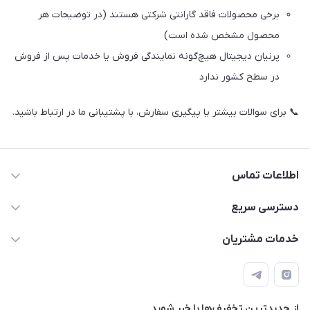
برخی محصولات فاقد گارانتی شرکتی هستند (در توضیحات هر
محصول مشخص شده است)
پرنیان دیجیتال هیچ‌گونه نمایندگی فروش یا خدمات پس از فروش
در سطح کشور ندارد
📞 برای سوالات بیشتر یا پیگیری سفارش، با پشتیبانی ما در ارتباط باشید.
اطلاعات تماس
07191092067 - 09034052067
دسترسی سریع
info@parniandg.ir
حساب کاربری
خدمات مشتریان
شیراز ، خیابان ملاصدرا ،خیابان معدل غربی ،مجتمع تجاری کسری
دانلود درایور کارت گرافیک
قوانین و مقررات
،طبقه دوم واحد 220
لیست محصولات
حریم خصوصی
مجله فروشگاه
از جدید‌ترین تخفیف‌ها با‌ خبر شوید