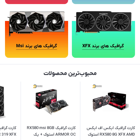
محبوب‌ترین محصولات
کارت گرافیک ایکس اف ایکس
کارت گرافیک RX580 msi 8GB
کارت گراف
RX580 8G XFX AMD استوک
ARMOR OC استوک + یک
 319 XFX