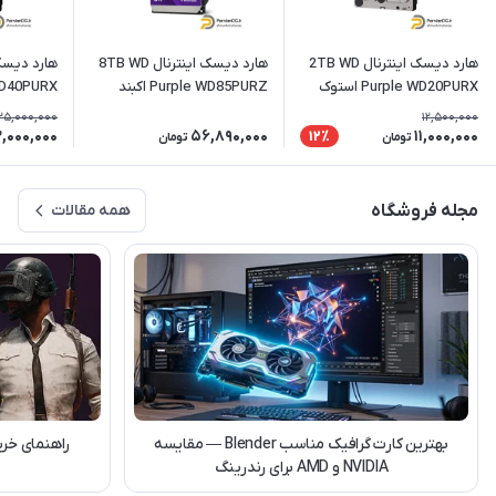
هارد دیسک اینترنال 2TB WD
هارد دیسک اینترنال 8TB WD
Purple WD20PURX استوک
Purple WD85PURZ اکبند
le WD40PURX
25,000,000
12,500,000
2,000,000
56,890,000
11,000,000
12٪
تومان
تومان
مجله فروشگاه
همه مقالات
بهترین کارت گرافیک مناسب Blender — مقایسه
راهنمای خری
NVIDIA و AMD برای رندرینگ