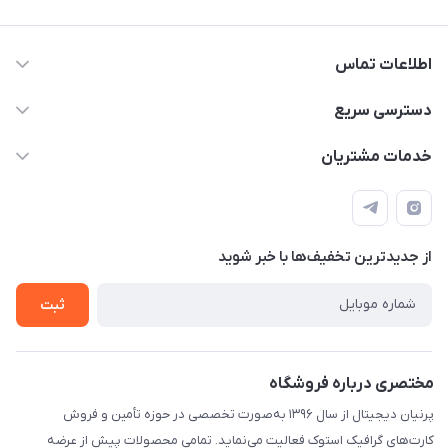
اطلاعات تماس
07191092067 - 09034052067
دسترسی سریع
info@parniandg.ir
حساب کاربری
خدمات مشتریان
شیراز ، خیابان ملاصدرا ،خیابان معدل غربی ،مجتمع تجاری کسری
دانلود درایور کارت گرافیک
قوانین و مقررات
،طبقه دوم واحد 220
لیست محصولات
حریم خصوصی
مجله فروشگاه
از جدید‌ترین تخفیف‌ها با‌ خبر شوید
راهنما
درباره ما
ثبت
تماس با ما
مختصری درباره فروشگاه
پرنیان دیجیتال از سال ۱۳۹۶ به‌صورت تخصصی در حوزه تأمین و فروش
کارت‌های گرافیک استوک فعالیت می‌نماید. تمامی محصولات پیش از عرضه