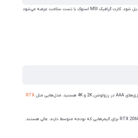
قیمت کارت‌های گرافیک جدید MSI در بازار ایران بالاست و همین موضوع باعث شده خرید نسخه استوک و تست‌شده به یک انتخاب اقتصادی تبدیل شود. کارت گرافیک MSI استوک با تست سلامت عرضه می‌شود
RTX
بیشتر بر روی عملکرد اقتصادی تمرکز دارد و با طراحی دو‌فن عرضه می‌شود. کارت‌هایی مثل GTX 1660 Ti Ventus XS یا RTX 2060 Ventus برای گیمرهایی که بودجه متوسط دارند، عالی هستند.