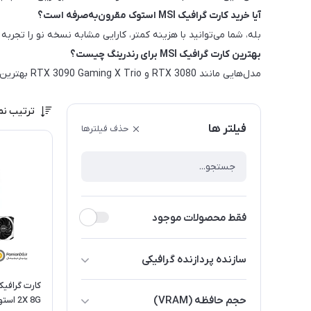
آیا خرید کارت گرافیک MSI استوک مقرون‌به‌صرفه است؟
بله، شما می‌توانید با هزینه کمتر، کارایی مشابه نسخه نو را تجربه 
بهترین کارت گرافیک MSI برای رندرینگ چیست؟
مدل‌هایی مانند RTX 3080 و RTX 3090 Gaming X Trio بهترین عملکرد را برای کارهای سنگین ارائه می‌دهند.
ترتیب نم
فیلتر ها
حذف فیلترها
فقط محصولات موجود
سازنده پردازنده گرافیکی
NVIDIA
حجم حافظه (VRAM)
2X 8G استوک
AMD