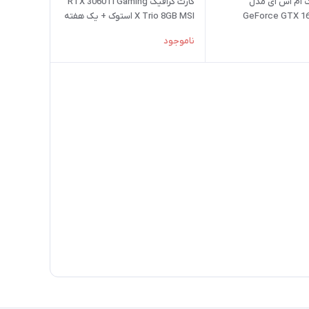
ک ام اس آی مدل
کارت گرافیک RTX 3060Ti Gaming
GeForce GTX 1
X Trio 8GB MSI استوک + یک هفته
مهلت تست
ناموجود