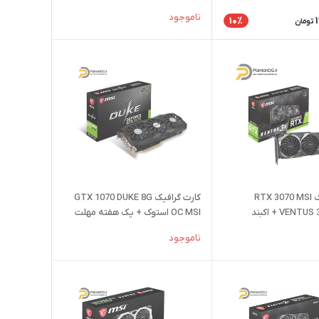
هفته مهلت تست
ناموجود
10٪
تومان
کارت گرافیک RTX 3070 MSI
کارت گرافیک GTX 1070 DUKE 8G
VEN + اکبند
OC MSI استوک + یک هفته مهلت
تست
ناموجود