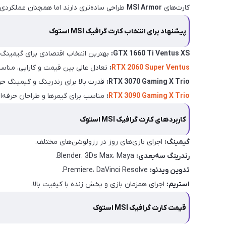
کارت‌های
MSI Armor
طراحی ساده‌تری دارند اما همچنان عملکردی پ
پیشنهاد برای انتخاب کارت گرافیک MSI استوک
GTX 1660 Ti Ventus XS:
بهترین انتخاب اقتصادی برای گیمینگ 1080p.
RTX 2060 Super Ventus
:
تعادل عالی بین قیمت و کارایی، مناسب ب
RTX 3070 Gaming X Trio:
قدرت بالا برای رندرینگ و گیمینگ حرف
RTX 3090 Gaming X Trio
:
مناسب برای گیمرها و طراحان حرفه‌ای 
کاربردهای کارت گرافیک MSI استوک
گیمینگ:
اجرای بازی‌های روز در رزولوشن‌های مختلف.
رندرینگ سه‌بعدی:
Blender، 3Ds Max، Maya.
تدوین ویدئو:
Premiere، DaVinci Resolve.
استریم:
اجرای همزمان بازی و پخش زنده با کیفیت بالا.
قیمت کارت گرافیک MSI استوک