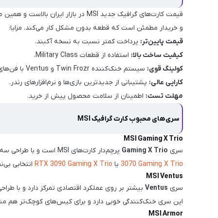
و خریدار مطمئن است که قطعه بدون مشکل کار می‌کند. مزایا:
قیمت پایین‌تر:
پرداخت کمتر نسبت به نسخه آکبند.
کیفیت ساخت بالا:
استفاده از قطعات Military Class.
کولینگ قوی:
سیستم خنک‌کننده Twin Frozr و Ventus با فن‌های Torx.
کارایی عالی:
پشتیبانی از جدیدترین بازی‌ها و نرم‌افزارهای رندر.
مهلت تست:
اطمینان از سلامت محصول پیش از خرید.
سری‌های محبوب کارت گرافیک MSI
MSI Gaming X Trio
سری
Gaming X Trio
پرچم‌دار کارت‌های MSI است و با طراحی سه‌فن، نورپردازی RGB و قابلیت اورکلاک بالا شناخته می‌شود. اگر به دنبال اجرای بازی‌های AAA در رزولوشن 2K و 4K هستید، مدل‌هایی مثل
3070 Gaming X Trio
یا
RTX 3090 Gaming X Trio
انتخابی بی‌ن
MSI Ventus
سری
Ventus
این سری خنک‌کنندگی خوبی دارد و برای کیس‌های کوچک‌تر هم م
MSI Armor