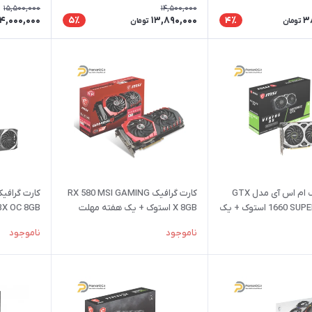
مهلت تست
15,500,000
14,500,000
14,000,000
13,890,000
3
5٪
4٪
تومان
تومان
کارت گرافیک ام اس آی مدل GTX
کارت گرافیک RX 580 MSI GAMING
1660 SUPER VENTUS استوک + یک
X 8GB استوک + یک هفته مهلت
TUS 3X OC 8GB
 تست
تست
ناموجود
ناموجود