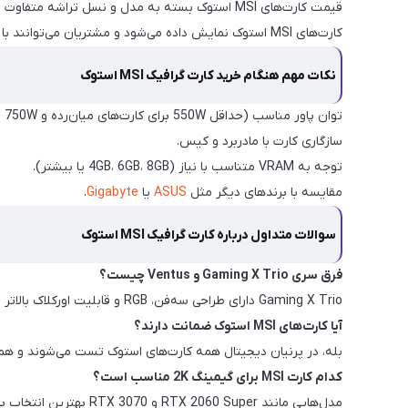
قیمت کارت‌های MSI استوک بسته به مدل و نسل تراشه متفاوت است. سری RTX 3000 قیمت بالاتری دارد، در حالی که GTX 1000 و 1600 مقرون‌به‌صرفه‌تر هستند. در
کارت‌های MSI استوک نمایش داده می‌شود و مشتریان می‌توانند با توجه به بودجه بهترین انتخاب را داشته باشند.
نکات مهم هنگام خرید کارت گرافیک MSI استوک
توان پاور مناسب (حداقل 550W برای کارت‌های میان‌رده و 750W برای کارت‌های رده‌بالا).
سازگاری کارت با مادربرد و کیس.
توجه به VRAM متناسب با نیاز (4GB، 6GB، 8GB یا بیشتر).
مقایسه با برندهای دیگر مثل
ASUS
یا
Gigabyte
.
سوالات متداول درباره کارت گرافیک MSI استوک
فرق سری Gaming X Trio و Ventus چیست؟
Gaming X Trio دارای طراحی سه‌فن، RGB و قابلیت اورکلاک بالاتر است، در حالی که Ventus اقتصادی‌تر و کوچک‌تر طراحی شده است.
آیا کارت‌های MSI استوک ضمانت دارند؟
بله، در پرنیان دیجیتال همه کارت‌های استوک تست می‌شوند و هم
کدام کارت MSI برای گیمینگ 2K مناسب است؟
مدل‌هایی مانند RTX 2060 Super و RTX 3070 بهترین انتخاب برای گیمینگ 1440p هستند.