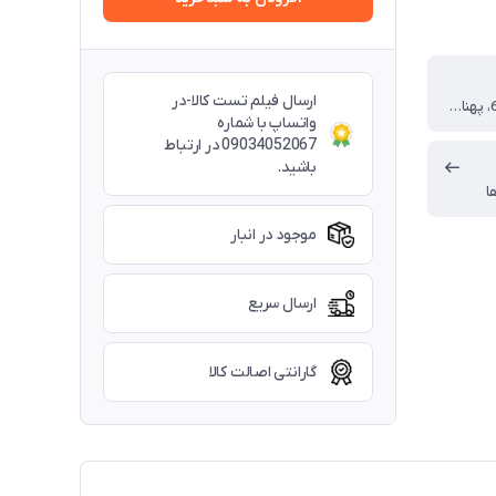
ارسال فیلم تست کالا-در
6GB GDDR5، پهنای باند 192 بیت
واتساپ با شماره
09034052067 در ارتباط
باشید.
ا
موجود در انبار
ارسال سریع
گارانتی اصالت کالا