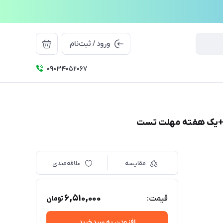
ورود / ثبت‌نام
09034052067
مقایسه
علاقه‌مندی
6,510,000
قیمت:
تومان
افزودن به سبدخرید