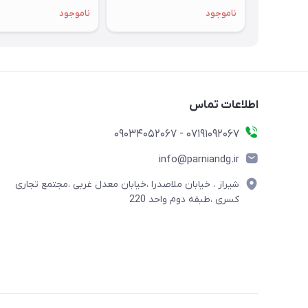
هفته مهلت تست
مهلت تست
ناموجود
ناموجود
اطلاعات تماس
07191092067 - 09034052067
info@parniandg.ir
شیراز ، خیابان ملاصدرا ،خیابان معدل غربی ،مجتمع تجاری
کسری ،طبقه دوم واحد 220