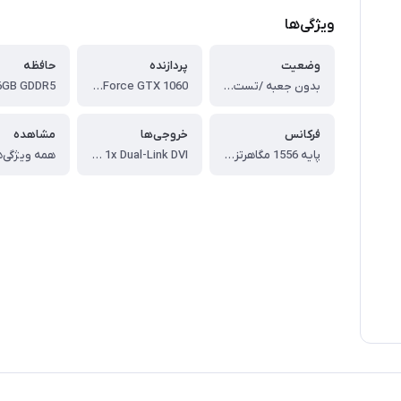
ویژگی‌ها
وضعیت
پردازنده
حافظه
بدون جعبه /تست شده با فورماک / دما بین 75 تا 79 درجه//دورفن 46 درصد
GeForce GTX 1060 با معماری Pascal
فرکانس
خروجی‌ها
مشاهده
پایه 1556 مگاهرتز، بوست 1771 مگاهرتز
3x DisplayPort 1.4، 1x HDMI 2.0b، 1x Dual-Link DVI
همه ویژگی‌ه