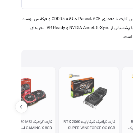
ZOTAC GeForce GTX 1060 AMP Edition یک گزینه عالی برای افرادی است که به دنبال خرید کارت گرافیک استوک با عملکرد مناسب هستند. این کارت با معماری Pascal، 6GB حافظه GDDR5 و فرکانس بوست
1771 مگاهرتز، بازی‌های 1080p را به خوبی اجرا می‌کند. سیستم خنک‌کننده IceStorm عملکرد پایدار و دمای بهینه را تضمین می‌کند. همچنین، با پشتیبانی از NVIDIA Ansel، G-Sync و VR Ready، تجربه‌ای
R
کارت گرافیک گیگابایت RTX 2060
کارت گرافیک RX 580 MSI
ROG  استوک
SUPER WINDFORCE OC 8GB
GAMING X 8GB استوک + یک