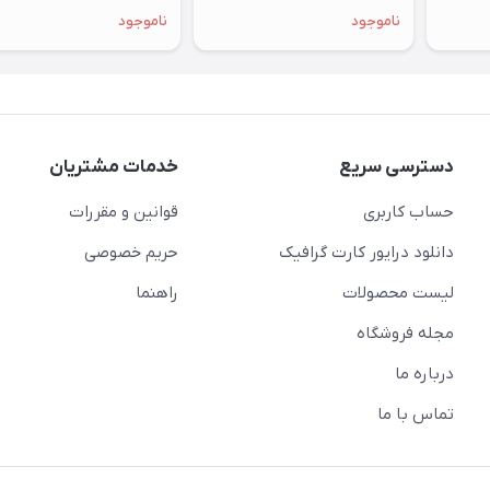
O8G استوک + یک هفته مهلت
+ یک هفته مهلت تست
ناموجود
ناموجود
تست
دسترسی سریع
خدمات مشتریان
حساب کاربری
قوانین و مقررات
دانلود درایور کارت گرافیک
حریم خصوصی
لیست محصولات
راهنما
مجله فروشگاه
درباره ما
تماس با ما