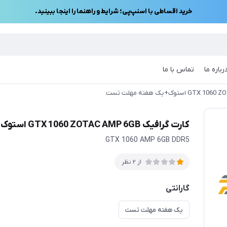
خرید اقساطی با اسنپ‌پی؛ شرایط و راهنما را اینجا ببینید.
رباره ما
تماس با ما
کارت گرافیک GTX 1060 ZOTAC AMP 6GB استوک+یک هفته مهلت تست
GTX 1060 AMP 6GB DDR5
از 2 نظر
گارانتی
یک هفته مهلت تست