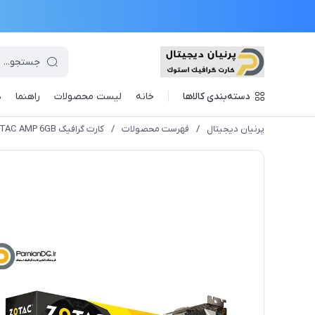
دسته‌بندی کالاها
خانه
لیست محصولات
راهنما
د
پرنیان دیجیتال
/
فهرست محصولات
/
کارت گرافیک GTX 1060 ZOTAC AMP 6GB استوک+یک هفته مهلت تست