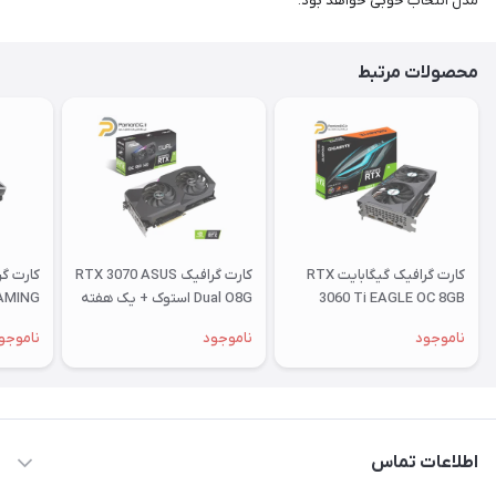
مدل انتخاب خوبی خواهد بود.
محصولات مرتبط
کارت گرافیک گیگابایت RTX
کارت گرافیک RTX 3070 ASUS
3060 Ti EAGLE OC 8GB
Dual O8G استوک + یک هفته
GAMING
استوک + یک هفته مهلت
مهلت تست
8G
ناموجود
ناموجود
ناموجو
تست
تست
اطلاعات تماس