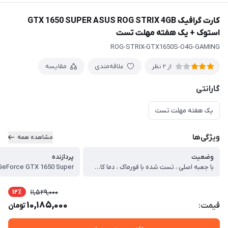
کارت گرافیک GTX 1650 SUPER ASUS ROG STRIX 4GB
استوک + یک هفته مهلت تست
ROG-STRIX-GTX1650S-O4G-GAMING
علاقه‌مندی
مقایسه
از 2 نظر
گارانتی
یک هفته مهلت تست
ویژگی‌ها
مشاهده همه
وضعیت
پردازنده
با جعبه اصلی ، تست شده با فورماک ، دما کارت بین 50 تا 55 درجه ، پیچ پلمپ ، دورفن 47 درصد
12٪
11,529,000
10,185,000
قیمت:
تومان