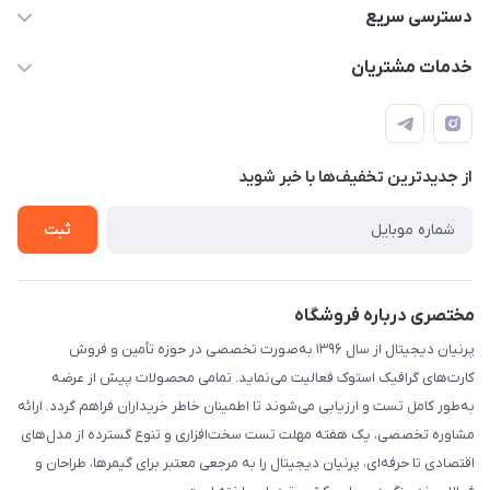
07191092067 - 09034052067
دسترسی سریع
info@parniandg.ir
حساب کاربری
خدمات مشتریان
شیراز ، خیابان ملاصدرا ،خیابان معدل غربی ،مجتمع تجاری کسری
دانلود درایور کارت گرافیک
قوانین و مقررات
،طبقه دوم واحد 220
لیست محصولات
حریم خصوصی
مجله فروشگاه
از جدید‌ترین تخفیف‌ها با‌ خبر شوید
راهنما
درباره ما
ثبت
تماس با ما
مختصری درباره فروشگاه
پرنیان دیجیتال از سال ۱۳۹۶ به‌صورت تخصصی در حوزه تأمین و فروش
کارت‌های گرافیک استوک فعالیت می‌نماید. تمامی محصولات پیش از عرضه
به‌طور کامل تست و ارزیابی می‌شوند تا اطمینان خاطر خریداران فراهم گردد. ارائه
مشاوره تخصصی، یک هفته مهلت تست سخت‌افزاری و تنوع گسترده از مدل‌های
اقتصادی تا حرفه‌ای، پرنیان دیجیتال را به مرجعی معتبر برای گیمرها، طراحان و