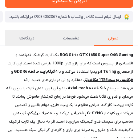
افزودن به سبدخرید
ارسال فیلم تست کالا-در واتساپ با شماره 09034052067 در ارتباط باشید.
معرفی
مشخصات
دیدگاه‌ها
ROG Strix GTX 1650 Super O4G Gaming
یک کارت گرافیک قدرتمند و
اقتصادی از ایسوس است که برای بازی‌های 1080p طراحی شده است. این کارت
از
معماری Turing
انویدیا استفاده می‌کند و با
4 گیگابایت حافظه GDDR6 و
فرکانس بوست 1785 مگاهرتز
، عملکرد روانی در بازی‌های جدید ارائه
می‌دهد.سیستم
خنک‌کننده Axial-tech
با دو فن قوی، دمای کارت را پایین نگه
می‌دارد و فناوری 0dB باعث می‌شود فن‌ها در زمان کم‌فشار خاموش بمانند تا
کارت بی‌صدا کار کند. طراحی مقاوم با بک‌پلیت فلزی، دوام بالایی را تضمین
می‌کند.این کارت از
G-SYNC پشتیبانی
می‌کند و با
مصرف برق کم
، گزینه‌ای
مناسب برای سیستم‌های گیمینگ میان‌رده است. اگر به دنبال یک کارت گرافیک
باکیفیت، خنک و مقرون‌به‌صرفه برای بازی و کارهای گرافیکی سبک هستید، این