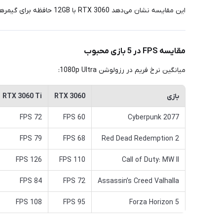
این مقایسه نشان می‌دهد RTX 3060 با 12GB حافظه برای گیمرهای 1080p/1440p اقتصادی و به‌صرفه‌ترین انتخاب است.
مقایسه FPS در 5 بازی محبوب
میانگین نرخ فریم در رزولوشن 1080p Ultra:
بازی
RTX 3060
RTX 3060 Ti
72 FPS
60 FPS
Cyberpunk 2077
79 FPS
68 FPS
Red Dead Redemption 2
126 FPS
110 FPS
Call of Duty: MW II
84 FPS
72 FPS
Assassin’s Creed Valhalla
108 FPS
95 FPS
Forza Horizon 5