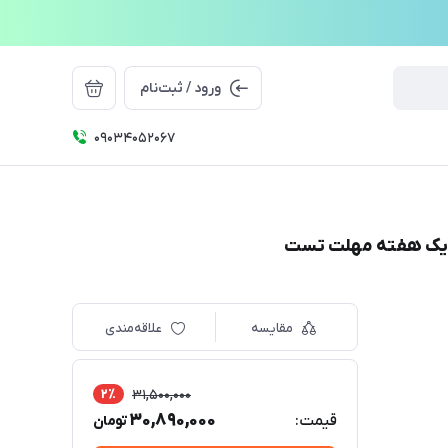
ورود / ثبت‌نام
09034052067
مقایسه
علاقه‌مندی
2٪
31,500,000
30,890,000
قیمت:
تومان