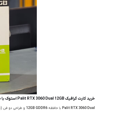
خرید کارت گرافیک Palit RTX 3060 Dual 12GB استوک با مهلت تست و قیمت روز
Palit RTX 3060 Dual
با حافظه
12GB GDDR6
و طراحی دو فن (Dual Fan) یکی از بهترین گزینه‌ها برای