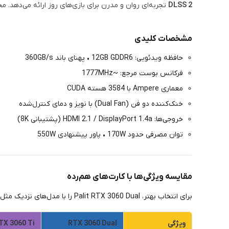
DLSS 2
تجربه‌ای روان و مدرن برای بازی‌های روز ارائه می‌دهد. 
مشخصات کلیدی
حافظه ویدئویی: 12GB GDDR6 • پهنای باند 360GB/s
فرکانس بوست مرجع: ~1777MHz
معماری Ampere با 3584 هسته CUDA
خنک‌کننده دو فن (Dual Fan) با نویز و دمای کنترل‌شده
خروجی‌ها: HDMI 2.1 / DisplayPort 1.4a (پشتیبانی 8K)
توان مصرفی حدود 170W • پاور پیشنهادی 550W
مقایسه ویژگی‌ها با کارت‌های هم‌رده
برای انتخاب بهتر، Palit RTX 3060 Dual را با مدل‌های نزدیک مثل RTX 3060 Ti، RTX 3070 و RX 6700 XT مقایسه می‌کنیم:
ویژگی
RTX 3060 Dual
TX 3060 Ti