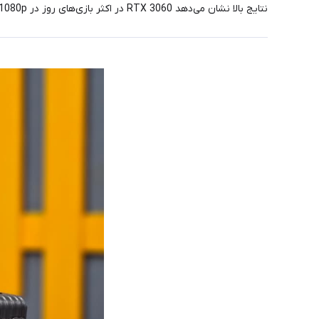
نتایج بالا نشان می‌دهد RTX 3060 در اکثر بازی‌های روز در 1080p و حتی 1440p با تنظیمات بالا عملکردی کاملاً روان دارد.