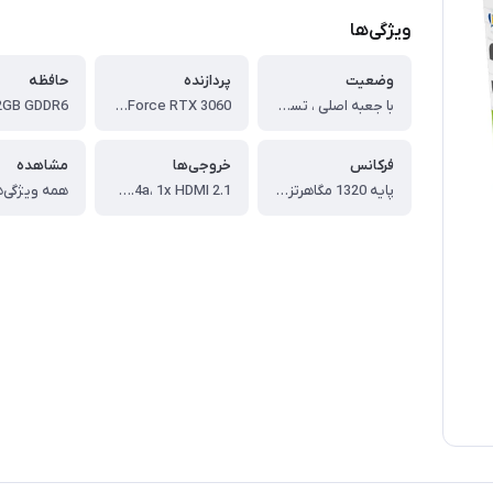
ویژگی‌ها
وضعیت
پردازنده
حافظه
با جعبه اصلی ، تست شده با نرم افزار فورماک ، دما بین 70 تا 75 درجه ، پیچ پلمپ ، دورفن 55 درصد
GeForce RTX 3060 با معماری Ampere
فرکانس
خروجی‌ها
مشاهده
پایه 1320 مگاهرتز، بوست 1777 مگاهرتز
3x DisplayPort 1.4a، 1x HDMI 2.1
همه ویژگی‌ه