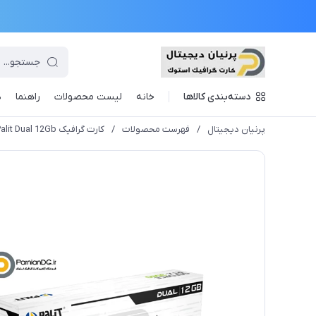
دسته‌بندی کالاها
خانه
لیست محصولات
راهنما
د
پرنیان دیجیتال
/
فهرست محصولات
/
کارت گرافیک RTX 3060 Palit Dual 12Gb استوک + یک هفته مهلت تست