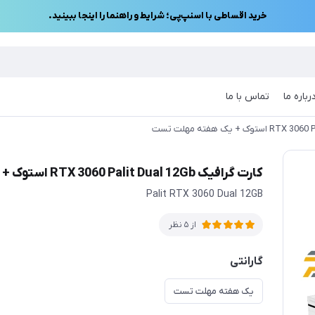
خرید اقساطی با اسنپ‌پی؛ شرایط و راهنما را اینجا ببینید.
رباره ما
تماس با ما
کارت گرافیک RTX 3060 Palit Dual 12Gb استوک + یک هفته مهلت تست
Palit RTX 3060 Dual 12GB
از 5 نظر
گارانتی
یک هفته مهلت تست