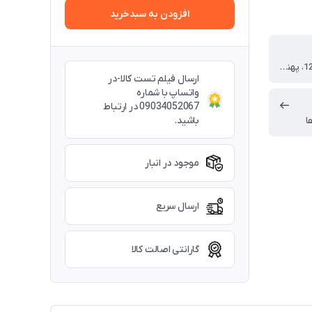
افزودن به سبدخرید
12GB GDDR6، پهنای باند 192 بیت
ارسال فیلم تست کالا-در
واتساپ با شماره
09034052067 در ارتباط
باشید.
ا
موجود در انبار
ارسال سریع
گارانتی اصالت کالا